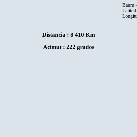
Bauru - São Paul
Latitud : 22° 18'
Longitud : 49° 03
Distancia : 8 410 Km
Acimut : 222 grados